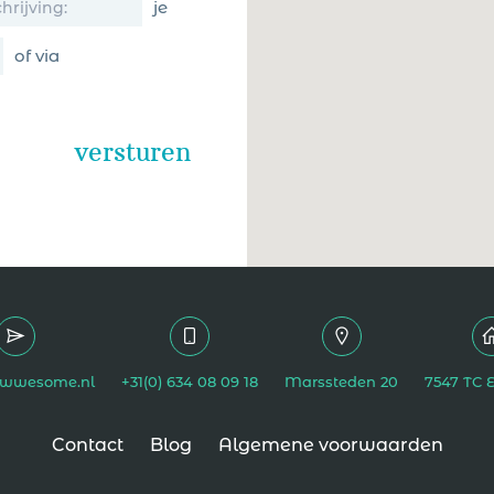
je
of via
wwesome.nl
+31(0) 634 08 09 18
Marssteden 20
7547 TC 
Contact
Blog
Algemene voorwaarden