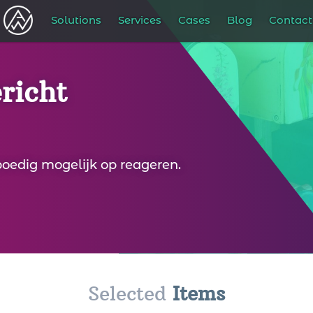
Solutions
Services
Cases
Blog
Contact
richt
spoedig mogelijk op reageren.
Selected
Items