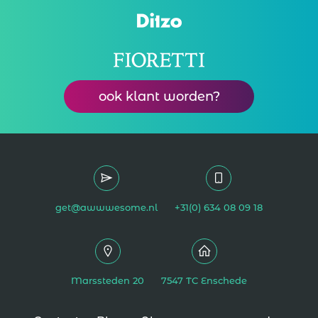
ook klant worden?
get@awwwesome.nl
+31(0) 634 08 09 18
Marssteden 20
7547 TC Enschede