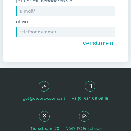
je kunt mij benaderen via
of via
get@awwwesome.nl
+31(0) 634 08 09 18
Marssteden 20
7547 TC Enschede