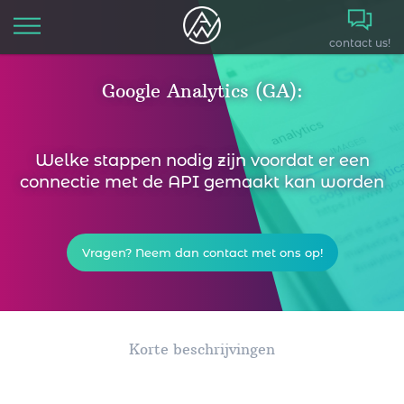
contact us!
Home
Google Analytics (GA):
Solutions
Welke stappen nodig zijn voordat er een
Services
connectie met de API gemaakt kan worden
Cases
Vragen? Neem dan contact met ons op!
Blog
Contact
Korte beschrijvingen