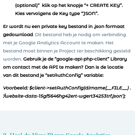
(optional)” klik op het knopje “+ CREATE KEY”.
Kies vervolgens de Key type “JSON”.
Er wordt nu een private key bestand in .json formaat
gedownload
. Dit bestand heb je nodig om verbinding
met je Google Analytics Account te maken. Het
bestand moet binnen je Project ter beschikking gesteld
worden.
Gebruik je de “google-api-php-client” Library
om contact met de API te maken? Dan is de locatie
van dit bestand je “setAuthConfig” variable:
Voorbeeld: $client->setAuthConfig(dirname(__FILE__) .
‘/website-data-15gf5646hg42ert-wgert34253trf.json’);