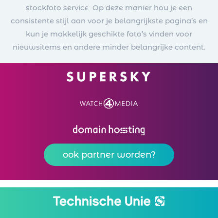
stockfoto service.
Op deze manier hou je een
consistente stijl aan voor je belangrijkste pagina’s en
kun je makkelijk geschikte foto’s vinden voor
nieuwsitems en andere minder belangrijke content.
ook partner worden?