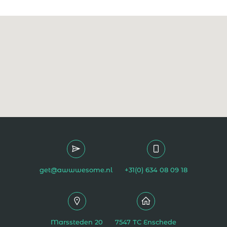
get@awwwesome.nl
+31(0) 634 08 09 18
Marssteden 20
7547 TC Enschede